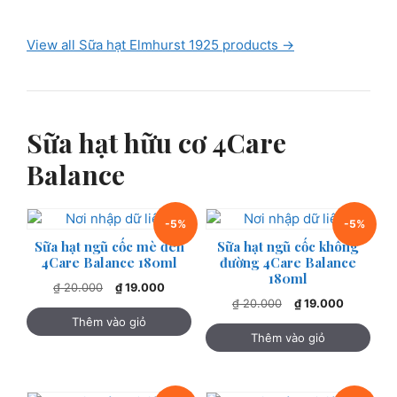
View all Sữa hạt Elmhurst 1925 products →
Sữa hạt hữu cơ 4Care
Balance
-5%
-5%
Sữa hạt ngũ cốc mè đen
Sữa hạt ngũ cốc không
4Care Balance 180ml
đường 4Care Balance
180ml
Giá
Giá
₫
20.000
₫
19.000
Giá
Giá
gốc
hiện
₫
20.000
₫
19.000
gốc
hiện
là:
tại
Thêm vào giỏ
là:
tại
Thêm vào giỏ
₫ 20.000.
là:
₫ 20.000.
là:
₫ 19.000.
₫ 19.000.