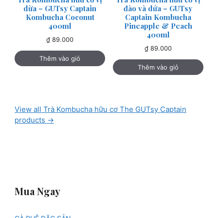
dừa – GUTsy Captain
đào và dứa – GUTsy
Kombucha Coconut
Captain Kombucha
400ml
Pineapple & Peach
400ml
₫
89.000
₫
89.000
Thêm vào giỏ
Thêm vào giỏ
View all Trà Kombucha hữu cơ The GUTsy Captain
products →
Mua Ngay