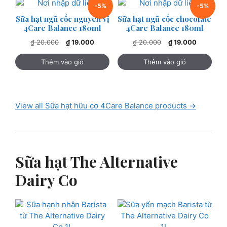
-5%
-5%
Sữa hạt ngũ cốc nguyên vị
Sữa hạt ngũ cốc chocolate
4Care Balance 180ml
4Care Balance 180ml
Giá
Giá
Giá
Giá
₫
20.000
₫
19.000
₫
20.000
₫
19.000
gốc
hiện
gốc
hiện
là:
tại
là:
tại
Thêm vào giỏ
Thêm vào giỏ
₫ 20.000.
là:
₫ 20.000.
là:
₫ 19.000.
₫ 19.000.
View all Sữa hạt hữu cơ 4Care Balance products →
Sữa hạt The Alternative
Dairy Co