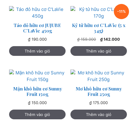
-11%
Táo đỏ hữu cơ JUJUBE
Kỷ tử hữu cơ C’LaVie (5 x
C’LaVie 450g
34g)
Giá
Giá
₫
190.000
₫
159.000
₫
142.000
gốc
hiện
là:
tại
Thêm vào giỏ
Thêm vào giỏ
₫ 159.000.
là:
₫ 142.00
Mận khô hữu cơ Sunny
Mơ khô hữu cơ Sunny
Fruit 150g
Fruit 250g
₫
150.000
₫
175.000
Thêm vào giỏ
Thêm vào giỏ