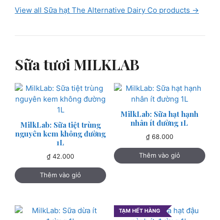
View all Sữa hạt The Alternative Dairy Co products →
Sữa tươi MILKLAB
MilkLab: Sữa hạt hạnh
nhân ít đường 1L
MilkLab: Sữa tiệt trùng
nguyên kem không đường
₫
68.000
1L
Thêm vào giỏ
₫
42.000
Thêm vào giỏ
TẠM HẾT HÀNG