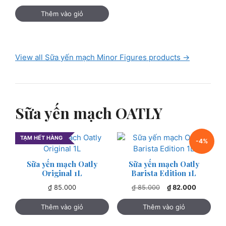
Thêm vào giỏ
View all Sữa yến mạch Minor Figures products →
Sữa yến mạch OATLY
TẠM HẾT HÀNG
-4%
Sữa yến mạch Oatly
Sữa yến mạch Oatly
Original 1L
Barista Edition 1L
Giá
Giá
₫
85.000
₫
85.000
₫
82.000
gốc
hiện
là:
tại
Thêm vào giỏ
Thêm vào giỏ
₫ 85.000.
là:
₫ 82.000.