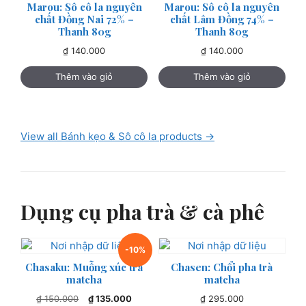
Marou: Sô cô la nguyên
Marou: Sô cô la nguyên
chất Đồng Nai 72% –
chất Lâm Đồng 74% –
Thanh 80g
Thanh 80g
₫
140.000
₫
140.000
Thêm vào giỏ
Thêm vào giỏ
View all Bánh kẹo & Sô cô la products →
Dụng cụ pha trà & cà phê
-10%
Chasaku: Muỗng xúc trà
Chasen: Chổi pha trà
matcha
matcha
Giá
Giá
₫
150.000
₫
135.000
₫
295.000