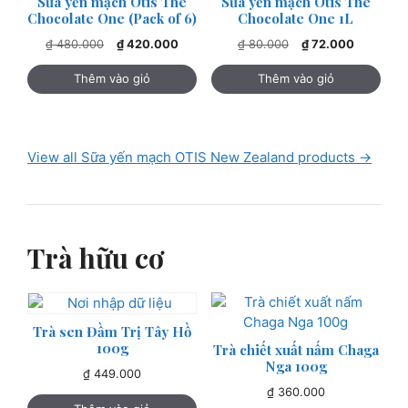
Sữa yến mạch Otis The
Sữa yến mạch Otis The
Chocolate One (Pack of 6)
Chocolate One 1L
Giá
Giá
Giá
Giá
₫
480.000
₫
420.000
₫
80.000
₫
72.000
gốc
hiện
gốc
hiện
là:
tại
là:
tại
Thêm vào giỏ
Thêm vào giỏ
₫ 480.000.
là:
₫ 80.000.
là:
₫ 420.000.
₫ 72.000.
View all Sữa yến mạch OTIS New Zealand products →
Trà hữu cơ
Trà sen Đầm Trị Tây Hồ
100g
Trà chiết xuất nấm Chaga
Nga 100g
₫
449.000
₫
360.000