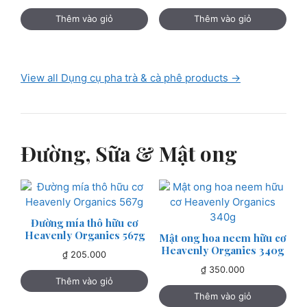
gốc
hiện
là:
tại
Thêm vào giỏ
Thêm vào giỏ
₫ 150.000.
là:
₫ 135.000.
View all Dụng cụ pha trà & cà phê products →
Đường, Sữa & Mật ong
Đường mía thô hữu cơ
Heavenly Organics 567g
Mật ong hoa neem hữu cơ
Heavenly Organics 340g
₫
205.000
₫
350.000
Thêm vào giỏ
Thêm vào giỏ