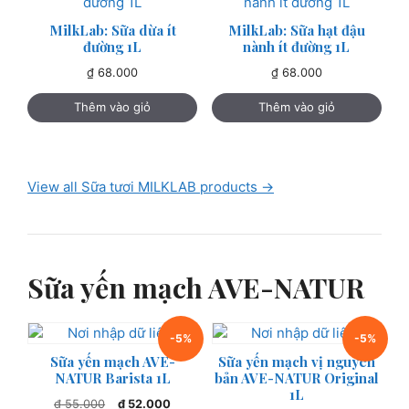
MilkLab: Sữa dừa ít
MilkLab: Sữa hạt đậu
đường 1L
nành ít đường 1L
₫
68.000
₫
68.000
Thêm vào giỏ
Thêm vào giỏ
View all Sữa tươi MILKLAB products →
Sữa yến mạch AVE-NATUR
-5%
-5%
Sữa yến mạch AVE-
Sữa yến mạch vị nguyên
NATUR Barista 1L
bản AVE-NATUR Original
1L
Giá
Giá
₫
55.000
₫
52.000