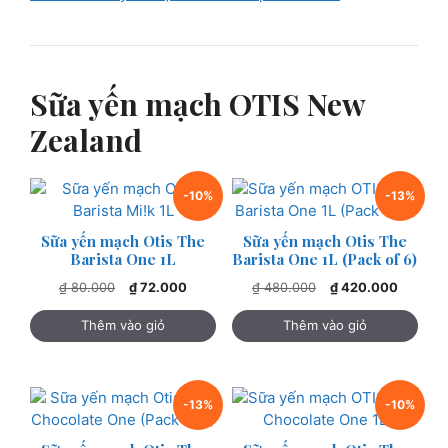
Sữa yến mạch OTIS New
Zealand
-10%
-13%
Sữa yến mạch Otis The
Sữa yến mạch Otis The
Barista One 1L
Barista One 1L (Pack of 6)
Giá
Giá
Giá
Giá
₫
80.000
₫
72.000
₫
480.000
₫
420.000
gốc
hiện
gốc
hiện
là:
tại
là:
tại
Thêm vào giỏ
Thêm vào giỏ
₫ 80.000.
là:
₫ 480.000.
là:
₫ 72.000.
₫ 420.0
-13%
-10%