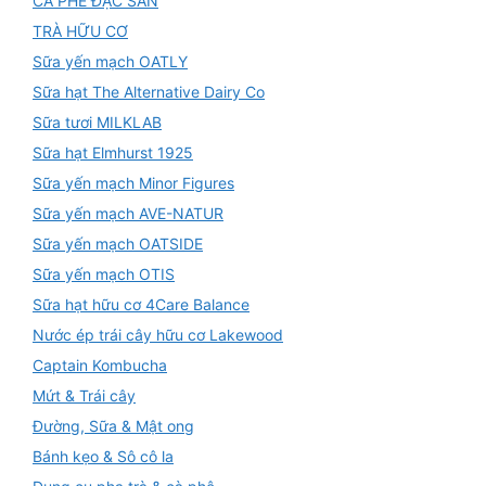
CÀ PHÊ ĐẶC SẢN
TRÀ HỮU CƠ
Sữa yến mạch OATLY
Sữa hạt The Alternative Dairy Co
Sữa tươi MILKLAB
Sữa hạt Elmhurst 1925
Sữa yến mạch Minor Figures
Sữa yến mạch AVE-NATUR
Sữa yến mạch OATSIDE
Sữa yến mạch OTIS
Sữa hạt hữu cơ 4Care Balance
Nước ép trái cây hữu cơ Lakewood
Captain Kombucha
Mứt & Trái cây
Đường, Sữa & Mật ong
Bánh kẹo & Sô cô la