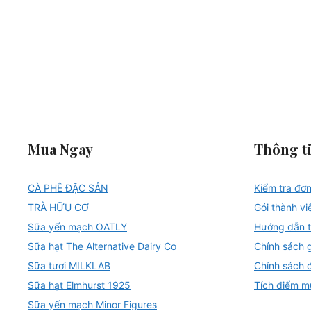
Mua Ngay
Thông t
CÀ PHÊ ĐẶC SẢN
Kiểm tra đơ
TRÀ HỮU CƠ
Gói thành vi
Sữa yến mạch OATLY
Hướng dẫn t
Sữa hạt The Alternative Dairy Co
Chính sách 
Sữa tươi MILKLAB
Chính sách đ
Sữa hạt Elmhurst 1925
Tích điểm m
Sữa yến mạch Minor Figures