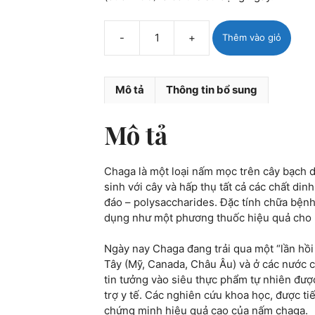
-
+
Thêm vào giỏ
Trà
chiết
xuất
Mô tả
Thông tin bổ sung
nấm
Chaga
Nga
Mô tả
100g
số
lượng
Chaga là một loại nấm mọc trên cây bạch 
sinh với cây và hấp thụ tất cả các chất din
đáo – polysaccharides. Đặc tính chữa bệnh
dụng như một phương thuốc hiệu quả cho 
Ngày nay Chaga đang trải qua một “lần hồi
Tây (Mỹ, Canada, Châu Âu) và ở các nước 
tin tưởng vào siêu thực phẩm tự nhiên được
trợ y tế. Các nghiên cứu khoa học, được t
chứng minh hiệu quả cao của nấm chaga.