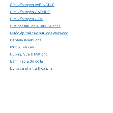
Sữa yến mạch AVE-NATUR
Sữa yến mạch OATSIDE
Sữa yến mạch OTIS
Sữa hạt hữu cơ 4Care Balance
Nước ép trái cây hữu cơ Lakewood
Captain Kombucha
Mứt & Trái cây
Đường, Sữa & Mật ong
Bánh kẹo & Sô cô la
Dụng cụ pha trà & cà phê