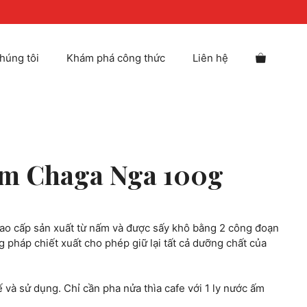
xuất
nấm
Chaga
Nga
húng tôi
Khám phá công thức
Liên hệ
100g
số
lượng
nấm Chaga Nga 100g
ao cấp sản xuất từ nấm và được sấy khô bằng 2 công đoạn
pháp chiết xuất cho phép giữ lại tất cả dưỡng chất của
 và sử dụng. Chỉ cần pha nửa thìa cafe với 1 ly nước ấm