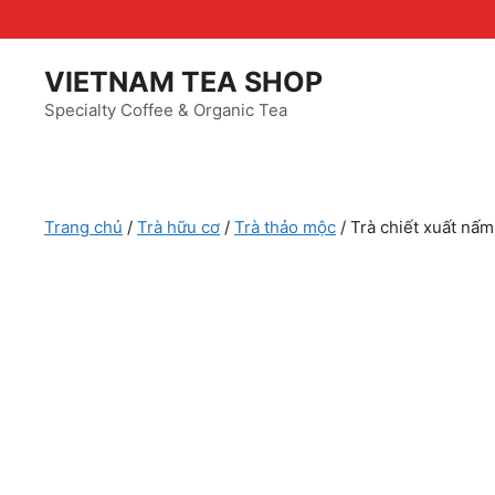
Chuyển
đến
VIETNAM TEA SHOP
nội
Specialty Coffee & Organic Tea
dung
Trang chủ
/
Trà hữu cơ
/
Trà thảo mộc
/ Trà chiết xuất nấ