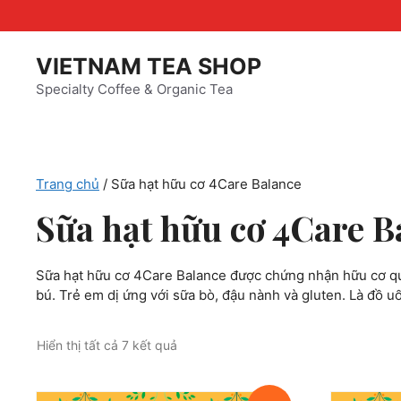
Chuyển
đến
VIETNAM TEA SHOP
nội
Specialty Coffee & Organic Tea
dung
Trang chủ
/ Sữa hạt hữu cơ 4Care Balance
Sữa hạt hữu cơ 4Care B
Sữa hạt hữu cơ 4Care Balance được chứng nhận hữu cơ quố
bú. Trẻ em dị ứng với sữa bò, đậu nành và gluten. Là đồ u
Đã
Hiển thị tất cả 7 kết quả
sắp
xếp
theo