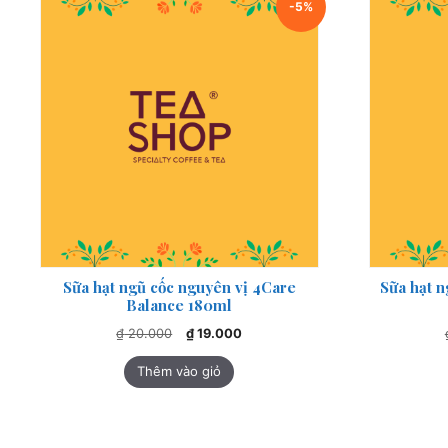
-5%
Sữa hạt ngũ cốc nguyên vị 4Care
Sữa hạt 
Balance 180ml
Giá
Giá
₫
20.000
₫
19.000
gốc
hiện
là:
tại
Thêm vào giỏ
₫ 20.000.
là:
₫ 19.000.