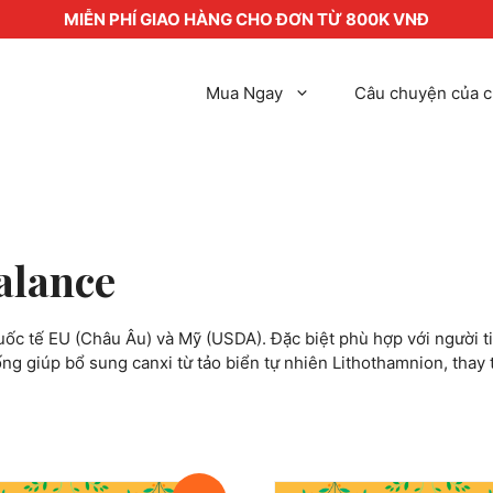
MIỄN PHÍ GIAO HÀNG CHO ĐƠN TỪ 800K VNĐ
Mua Ngay
Câu chuyện của c
alance
c tế EU (Châu Âu) và Mỹ (USDA). Đặc biệt phù hợp với người t
ống giúp bổ sung canxi từ tảo biển tự nhiên Lithothamnion, thay 