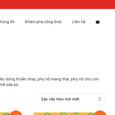
húng tôi
Khám phá công thức
Liên hệ
iêu dùng thuần chay, phụ nữ mang thai, phụ nữ cho con
thế sữa bò.