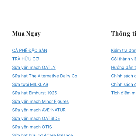
Mua Ngay
Thông t
CÀ PHÊ ĐẶC SẢN
Kiểm tra đơ
TRÀ HỮU CƠ
Gói thành vi
Sữa yến mạch OATLY
Hướng dẫn t
Sữa hạt The Alternative Dairy Co
Chính sách 
Sữa tươi MILKLAB
Chính sách đ
Sữa hạt Elmhurst 1925
Tích điểm m
Sữa yến mạch Minor Figures
Sữa yến mạch AVE-NATUR
Sữa yến mạch OATSIDE
Sữa yến mạch OTIS
Sữa hạt hữu cơ 4Care Balance