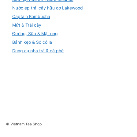
Nước ép trái cây hữu cơ Lakewood
Captain Kombucha
Mứt & Trái cây
Đường, Sữa & Mật ong
Bánh kẹo & Sô cô la
Dụng cụ pha trà & cà phê
© Vietnam Tea Shop