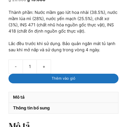
gốc
hiện
là:
tại
Thành phần: Nước mầm gạo lứt hoa nhài (38.5%), nước
₫ 20.000.
là:
mầm lúa mì (28%), nước yến mạch (25.5%), chất xơ
₫ 19.000.
(3%), INS 471 (chất nhũ hóa nguồn gốc thực vật), INS
418 (chất ổn định nguồn gốc thực vật).
Lắc đều trước khi sử dụng. Bảo quản ngăn mát tủ lạnh
sau khi mở nắp và sử dụng trong vòng 4 ngày.
-
+
Sữa
hạt
Thêm vào giỏ
ngũ
cốc
không
Mô tả
đường
4Care
Thông tin bổ sung
Balance
180ml
Mô tả
số