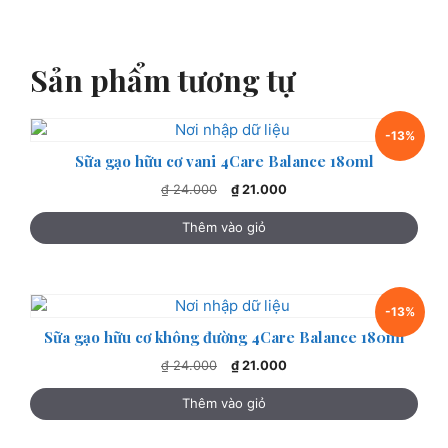
Sản phẩm tương tự
-13%
Sữa gạo hữu cơ vani 4Care Balance 180ml
Giá
Giá
₫
24.000
₫
21.000
gốc
hiện
là:
tại
Thêm vào giỏ
₫ 24.000.
là:
₫ 21.000.
-13%
Sữa gạo hữu cơ không đường 4Care Balance 180ml
Giá
Giá
₫
24.000
₫
21.000
gốc
hiện
là:
tại
Thêm vào giỏ
₫ 24.000.
là:
₫ 21.000.