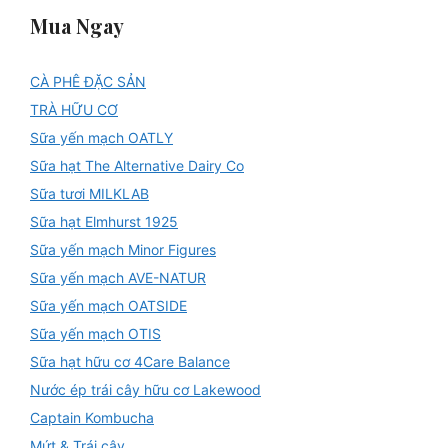
Mua Ngay
CÀ PHÊ ĐẶC SẢN
TRÀ HỮU CƠ
Sữa yến mạch OATLY
Sữa hạt The Alternative Dairy Co
Sữa tươi MILKLAB
Sữa hạt Elmhurst 1925
Sữa yến mạch Minor Figures
Sữa yến mạch AVE-NATUR
Sữa yến mạch OATSIDE
Sữa yến mạch OTIS
Sữa hạt hữu cơ 4Care Balance
Nước ép trái cây hữu cơ Lakewood
Captain Kombucha
Mứt & Trái cây