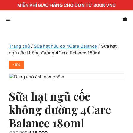
MIỄN PHÍ GIAO HÀNG CHO ĐƠN TỪ 800K VNĐ
Chuyển
Menu
đến
nội
dung
Trang chủ
/
Sữa hạt hữu cơ 4Care Balance
/ Sữa hạt
ngũ cốc không đường 4Care Balance 180ml
-5%
Sữa hạt ngũ cốc
không đường 4Care
Balance 180ml
Giá
Giá
₫
20.000
₫
19.000