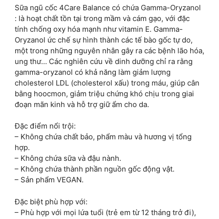
Sữa ngũ cốc 4Care Balance có chứa Gamma-Oryzanol
: là hoạt chất tồn tại trong mầm và cám gạo, với đặc
tính chống oxy hóa mạnh như vitamin E. Gamma-
Oryzanol ức chế sự hình thành các tế bào gốc tự do,
một trong những nguyên nhân gây ra các bệnh lão hóa,
ung thư… Các nghiên cứu về dinh dưỡng chỉ ra rằng
gamma-oryzanol có khả năng làm giảm lượng
cholesterol LDL (cholesterol xấu) trong máu, giúp cân
bằng hoocmon, giảm triệu chứng khó chịu trong giai
đoạn mãn kinh và hỗ trợ giữ ẩm cho da.
Đặc điểm nổi trội:
– Không chứa chất bảo, phẩm màu và hương vị tổng
hợp.
– Không chứa sữa và đậu nành.
– Không chứa thành phần nguồn gốc động vật.
– Sản phẩm VEGAN.
Đặc biệt phù hợp với:
– Phù hợp với mọi lứa tuổi (trẻ em từ 12 tháng trở đi),