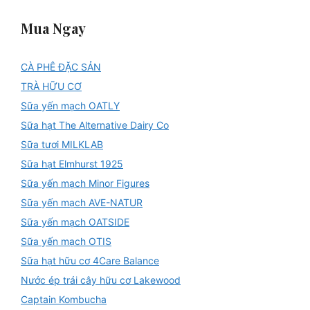
Mua Ngay
CÀ PHÊ ĐẶC SẢN
TRÀ HỮU CƠ
Sữa yến mạch OATLY
Sữa hạt The Alternative Dairy Co
Sữa tươi MILKLAB
Sữa hạt Elmhurst 1925
Sữa yến mạch Minor Figures
Sữa yến mạch AVE-NATUR
Sữa yến mạch OATSIDE
Sữa yến mạch OTIS
Sữa hạt hữu cơ 4Care Balance
Nước ép trái cây hữu cơ Lakewood
Captain Kombucha