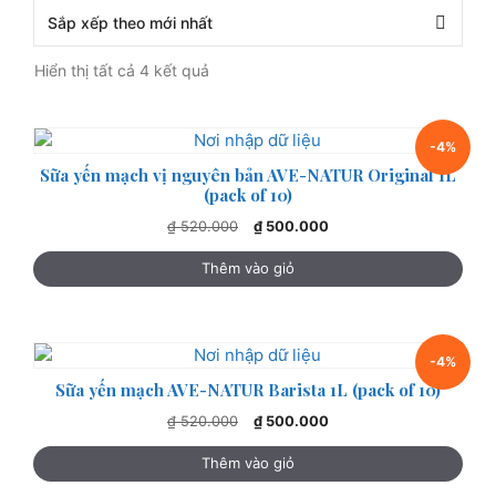
Đã
Hiển thị tất cả 4 kết quả
sắp
xếp
theo
-4%
mới
Sữa yến mạch vị nguyên bản AVE-NATUR Original 1L
nhất
(pack of 10)
Giá
Giá
₫
520.000
₫
500.000
gốc
hiện
là:
tại
Thêm vào giỏ
₫ 520.000.
là:
₫ 500.000.
-4%
Sữa yến mạch AVE-NATUR Barista 1L (pack of 10)
Giá
Giá
₫
520.000
₫
500.000
gốc
hiện
là:
tại
Thêm vào giỏ
₫ 520.000.
là: