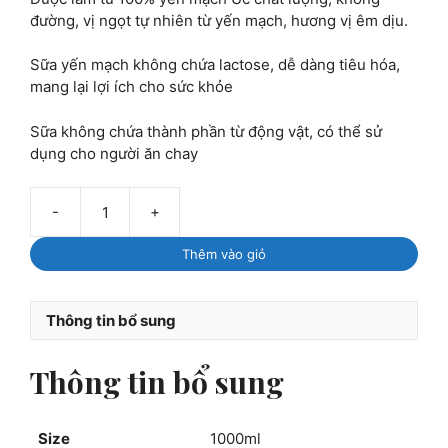
đường, vị ngọt tự nhiên từ yến mạch, hương vị êm dịu.
Sữa yến mạch không chứa lactose, dễ dàng tiêu hóa,
mang lại lợi ích cho sức khỏe
Sữa không chứa thành phần từ động vật, có thể sử
dụng cho người ăn chay
-
+
Sữa
yến
Thêm vào giỏ
mạch
Oatside
Barista
Thông tin bổ sung
Blend
1L
Thông tin bổ sung
(Pack
of
6)
Size
1000ml
số