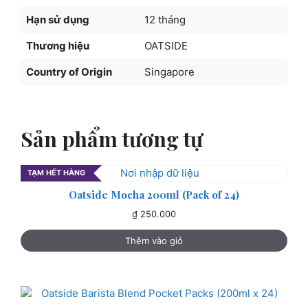
lượng
Hạn sử dụng
12 tháng
Thương hiệu
OATSIDE
Country of Origin
Singapore
Sản phẩm tương tự
TẠM HẾT HÀNG
Oatside Mocha 200ml (Pack of 24)
₫
250.000
Thêm vào giỏ