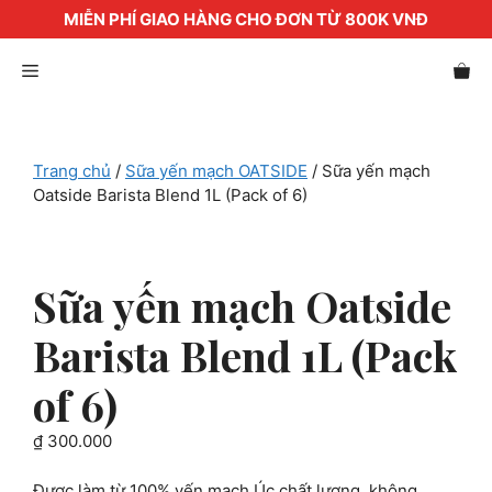
MIỄN PHÍ GIAO HÀNG CHO ĐƠN TỪ 800K VNĐ
Chuyển
Menu
đến
nội
dung
Trang chủ
/
Sữa yến mạch OATSIDE
/ Sữa yến mạch
Oatside Barista Blend 1L (Pack of 6)
Sữa yến mạch Oatside
Barista Blend 1L (Pack
of 6)
₫
300.000
Được làm từ 100% yến mạch Úc chất lượng, không