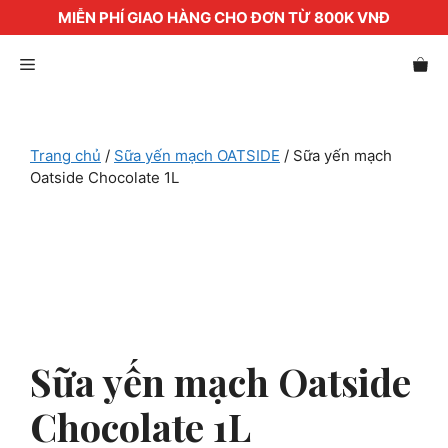
MIỄN PHÍ GIAO HÀNG CHO ĐƠN TỪ 800K VNĐ
Chuyển
Menu
đến
nội
dung
Trang chủ
/
Sữa yến mạch OATSIDE
/ Sữa yến mạch
Oatside Chocolate 1L
Sữa yến mạch Oatside
Chocolate 1L