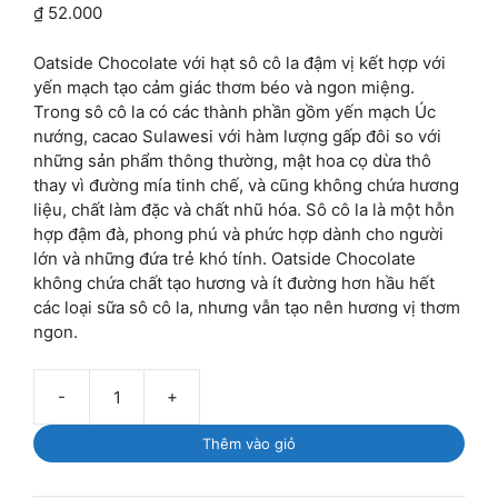
₫
52.000
Oatside Chocolate với hạt sô cô la đậm vị kết hợp với
yến mạch tạo cảm giác thơm béo và ngon miệng.
Trong sô cô la có các thành phần gồm yến mạch Úc
nướng, cacao Sulawesi với hàm lượng gấp đôi so với
những sản phẩm thông thường, mật hoa cọ dừa thô
thay vì đường mía tinh chế, và cũng không chứa hương
liệu, chất làm đặc và chất nhũ hóa. Sô cô la là một hỗn
hợp đậm đà, phong phú và phức hợp dành cho người
lớn và những đứa trẻ khó tính. Oatside Chocolate
không chứa chất tạo hương và ít đường hơn hầu hết
các loại sữa sô cô la, nhưng vẫn tạo nên hương vị thơm
ngon.
-
+
Sữa
yến
Thêm vào giỏ
mạch
Oatside