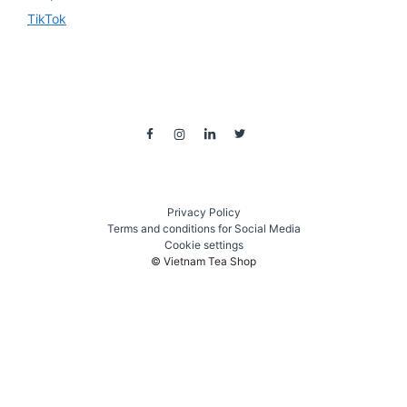
TikTok
Privacy Policy
Terms and conditions for Social Media
Cookie settings
© Vietnam Tea Shop
₫
52.000
Thêm và