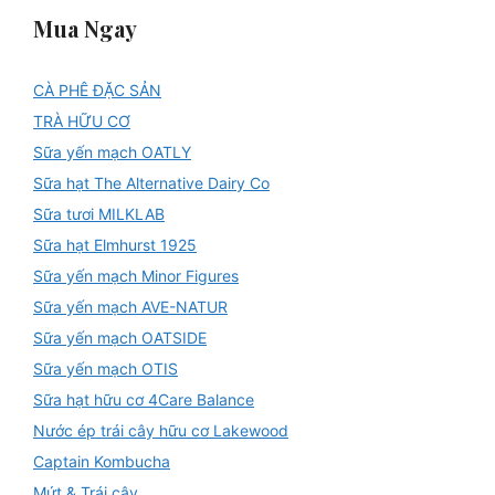
Mua Ngay
CÀ PHÊ ĐẶC SẢN
TRÀ HỮU CƠ
Sữa yến mạch OATLY
Sữa hạt The Alternative Dairy Co
Sữa tươi MILKLAB
Sữa hạt Elmhurst 1925
Sữa yến mạch Minor Figures
Sữa yến mạch AVE-NATUR
Sữa yến mạch OATSIDE
Sữa yến mạch OTIS
Sữa hạt hữu cơ 4Care Balance
Nước ép trái cây hữu cơ Lakewood
Captain Kombucha
Mứt & Trái cây