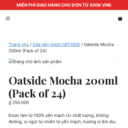
MIỄN PHÍ GIAO HÀNG CHO ĐƠN TỪ 800K VNĐ
Chuyển
Menu
đến
nội
dung
Trang chủ
/
Sữa yến mạch OATSIDE
/ Oatside Mocha
200ml (Pack of 24)
Oatside Mocha 200ml
(Pack of 24)
₫
250.000
Được làm từ 100% yến mạch Úc chất lượng, không
đường, vị ngọt tự nhiên từ yến mạch, hương vị êm dịu.