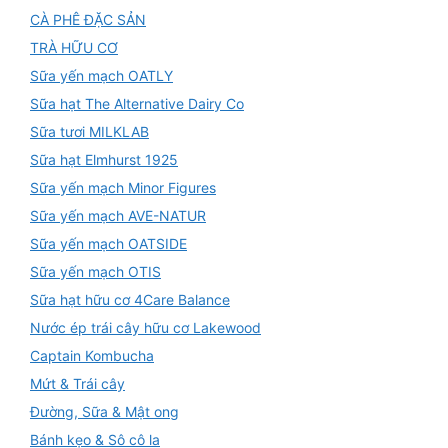
CÀ PHÊ ĐẶC SẢN
TRÀ HỮU CƠ
Sữa yến mạch OATLY
Sữa hạt The Alternative Dairy Co
Sữa tươi MILKLAB
Sữa hạt Elmhurst 1925
Sữa yến mạch Minor Figures
Sữa yến mạch AVE-NATUR
Sữa yến mạch OATSIDE
Sữa yến mạch OTIS
Sữa hạt hữu cơ 4Care Balance
Nước ép trái cây hữu cơ Lakewood
Captain Kombucha
Mứt & Trái cây
Đường, Sữa & Mật ong
Bánh kẹo & Sô cô la