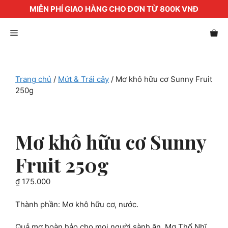
MIỄN PHÍ GIAO HÀNG CHO ĐƠN TỪ 800K VNĐ
Chuyển
Menu
đến
nội
dung
Trang chủ
/
Mứt & Trái cây
/ Mơ khô hữu cơ Sunny Fruit
250g
Mơ khô hữu cơ Sunny
Fruit 250g
₫
175.000
Thành phần: Mơ khô hữu cơ, nước.
Quả mơ hoàn hảo cho mọi người sành ăn. Mơ Thổ Nhĩ