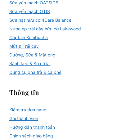
Sữa yến mạch OATSIDE
Sữa yến mạch OTIS
Sữa hạt hữu cơ 4Care Balance
Nước ép trái cây hữu cơ Lakewood
Captain Kombucha
Mứt & Trái cây
Đường, Sữa & Mật ong
Bánh kẹo & Sô cô la
Dụng cụ pha trà & cà phê
Thông tin
Kiểm tra đơn hàng
Gói thành viên
Hướng dẫn thanh toán
Chính sách giao hàng