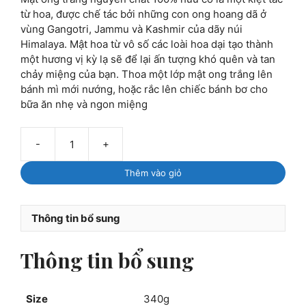
từ hoa, được chế tác bởi những con ong hoang dã ở
vùng Gangotri, Jammu và Kashmir của dãy núi
Himalaya. Mật hoa từ vô số các loài hoa dại tạo thành
một hương vị kỳ lạ sẽ để lại ấn tượng khó quên và tan
chảy miệng của bạn. Thoa một lớp mật ong trắng lên
bánh mì mới nướng, hoặc rắc lên chiếc bánh bơ cho
bữa ăn nhẹ và ngon miệng
-
+
Mật
ong
Thêm vào giỏ
trắng
hữu
cơ
Thông tin bổ sung
Heavenly
Organics
Thông tin bổ sung
340g
số
lượng
Size
340g