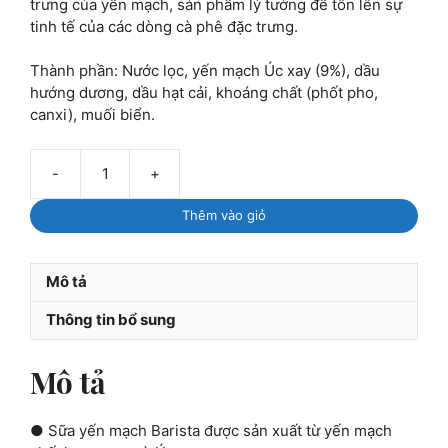
trưng của yến mạch, sản phẩm lý tưởng để tôn lên sự
tinh tế của các dòng cà phê đặc trưng.
Thành phần: Nước lọc, yến mạch Úc xay (9%), dầu
hướng dương, dầu hạt cải, khoáng chất (phốt pho,
canxi), muối biển.
-
+
Sữa
yến
Thêm vào giỏ
mạch
barista
The
Mô tả
Alternative
Dairy
Thông tin bổ sung
Co
1L
Mô tả
số
lượng
● Sữa yến mạch Barista được sản xuất từ yến mạch