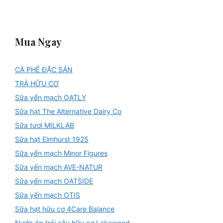
Mua Ngay
CÀ PHÊ ĐẶC SẢN
TRÀ HỮU CƠ
Sữa yến mạch OATLY
Sữa hạt The Alternative Dairy Co
Sữa tươi MILKLAB
Sữa hạt Elmhurst 1925
Sữa yến mạch Minor Figures
Sữa yến mạch AVE-NATUR
Sữa yến mạch OATSIDE
Sữa yến mạch OTIS
Sữa hạt hữu cơ 4Care Balance
Nước ép trái cây hữu cơ Lakewood