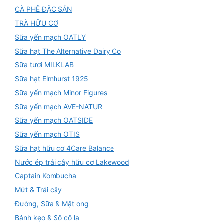
CÀ PHÊ ĐẶC SẢN
TRÀ HỮU CƠ
Sữa yến mạch OATLY
Sữa hạt The Alternative Dairy Co
Sữa tươi MILKLAB
Sữa hạt Elmhurst 1925
Sữa yến mạch Minor Figures
Sữa yến mạch AVE-NATUR
Sữa yến mạch OATSIDE
Sữa yến mạch OTIS
Sữa hạt hữu cơ 4Care Balance
Nước ép trái cây hữu cơ Lakewood
Captain Kombucha
Mứt & Trái cây
Đường, Sữa & Mật ong
Bánh kẹo & Sô cô la