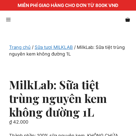
MIỄN PHÍ GIAO HÀNG CHO ĐƠN TỪ 800K VNĐ
Chuyển
Menu
đến
nội
dung
Trang chủ
/
Sữa tươi MILKLAB
/ MilkLab: Sữa tiệt trùng
nguyên kem không đường 1L
MilkLab: Sữa tiệt
trùng nguyên kem
không đường 1L
₫
42.000
Thành phần: 100% sữa nguyên kem. KHÔNG CHỨA