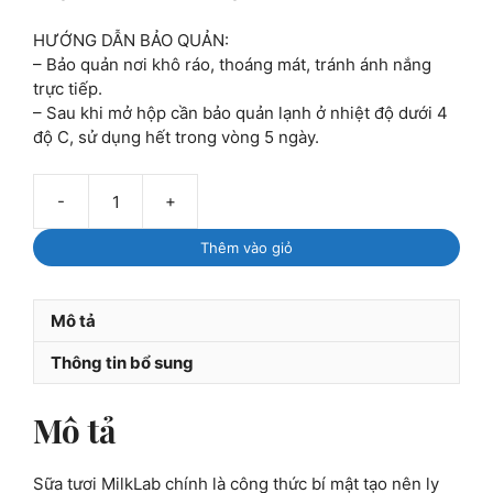
HƯỚNG DẪN BẢO QUẢN:
– Bảo quản nơi khô ráo, thoáng mát, tránh ánh nắng
trực tiếp.
– Sau khi mở hộp cần bảo quản lạnh ở nhiệt độ dưới 4
độ C, sử dụng hết trong vòng 5 ngày.
-
+
MilkLab:
Sữa
Thêm vào giỏ
tiệt
trùng
nguyên
Mô tả
kem
không
Thông tin bổ sung
đường
1L
Mô tả
số
lượng
Sữa tươi MilkLab chính là công thức bí mật tạo nên ly