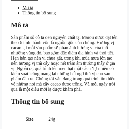
cô
la
Mô tả
Tiền
Thông tin bổ sung
Giang
68%
Mô tả
Kumquat
-
Sản phẩm sô cô la đen nguyên chất tại Marou được đặt tên
Thanh
theo 6 tỉnh thành vốn là nguồn gốc của chúng. Hương vị
24g
cacao tại mỗi sản phẩm sẽ phản ánh hương vị của thổ
số
nhưỡng vùng đó, bao gồm đặc điểm địa hình và thời tiết.
lượng
Hạn hán tạo nên vị chua gắt, trong khi mùa mưa lớn tạo
nên hương vị trái cây hoặc nét trầm ấm thường thấy ở gia
vị. Ngoài ra, quá trình lên men hạt một cách ‘tự nhiên có
kiểm soát’ cũng mang lại những bất ngờ thú vị cho sản
phẩm đầu ra. Chúng tôi vẫn đang trong quá trình tìm hiểu
về những nơi mà cây cacao được trồng. Và mỗi ngày trôi
qua là một điều mới lạ được khám phá.
Thông tin bổ sung
Size
24g