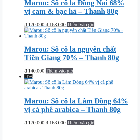
Marou: Sô cô la Đồng Nai 68%
vị cam & bạc hà – Thanh 80g
Giá
Giá
₫
170.000
₫
168.000
Thêm vào giỏ
gốc
hiện
là:
tại
₫ 170.000.
là:
₫ 168.000.
Marou: Sô cô la nguyên chất
Tiền Giang 70% – Thanh 80g
₫
140.000
Thêm vào giỏ
-1%
Marou: Sô cô la Lâm Đồng 64%
vị cà phê arabica – Thanh 80g
Giá
Giá
₫
170.000
₫
168.000
Thêm vào giỏ
gốc
hiện
là:
tại
₫ 170.000.
là: