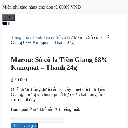
Miễn phí giao hàng cho đơn từ 800K VNĐ
Chuyển
Menu
đến
0
nội
dung
Trang chủ
/
Bánh kẹo & Sô cô la
/ Marou: Sô cô la Tiền
Giang 68% Kumquat – Thanh 24g
Marou: Sô cô la Tiền Giang 68%
Kumquat – Thanh 24g
₫
70.000
Quất được trồng dưới các tán cây nhiệt đới tỉnh Tiền
Giang, hương vị chua dịu rất hợp với chất nồng ấm của
cacao nơi đây.
Bảo quản ở nơi khô ráo & thoáng mát.
Marou:
Sô
Thêm vào giỏ