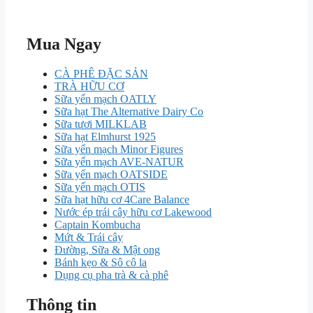
₫ 168.000.
Mua Ngay
CÀ PHÊ ĐẶC SẢN
TRÀ HỮU CƠ
Sữa yến mạch OATLY
Sữa hạt The Alternative Dairy Co
Sữa tươi MILKLAB
Sữa hạt Elmhurst 1925
Sữa yến mạch Minor Figures
Sữa yến mạch AVE-NATUR
Sữa yến mạch OATSIDE
Sữa yến mạch OTIS
Sữa hạt hữu cơ 4Care Balance
Nước ép trái cây hữu cơ Lakewood
Captain Kombucha
Mứt & Trái cây
Đường, Sữa & Mật ong
Bánh kẹo & Sô cô la
Dụng cụ pha trà & cà phê
Thông tin