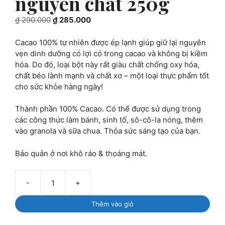
nguyên chất 250g
Giá
Giá
₫
290.000
₫
285.000
gốc
hiện
là:
tại
Cacao 100% tự nhiên được ép lạnh giúp giữ lại nguyên
₫ 290.000.
là:
vẹn dinh dưỡng có lợi có trong cacao và không bị kiềm
₫ 285.000.
hóa. Do đó, loại bột này rất giàu chất chống oxy hóa,
chất béo lành mạnh và chất xơ – một loại thực phẩm tốt
cho sức khỏe hàng ngày!
Thành phần 100% Cacao. Có thể được sử dụng trong
các công thức làm bánh, sinh tố, sô-cô-la nóng, thêm
vào granola và sữa chua. Thỏa sức sáng tạo của bạn.
Bảo quản ở nơi khô ráo & thoáng mát.
Marou:
Bột
Thêm vào giỏ
cacao
nguyên