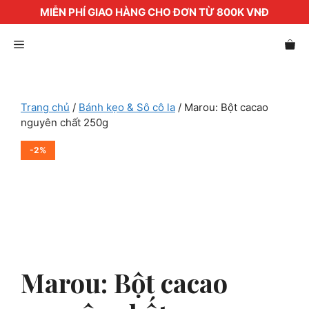
MIỄN PHÍ GIAO HÀNG CHO ĐƠN TỪ 800K VNĐ
Chuyển
Menu
đến
nội
dung
Trang chủ
/
Bánh kẹo & Sô cô la
/ Marou: Bột cacao
nguyên chất 250g
-2%
Marou: Bột cacao