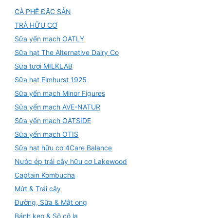
CÀ PHÊ ĐẶC SẢN
TRÀ HỮU CƠ
Sữa yến mạch OATLY
Sữa hạt The Alternative Dairy Co
Sữa tươi MILKLAB
Sữa hạt Elmhurst 1925
Sữa yến mạch Minor Figures
Sữa yến mạch AVE-NATUR
Sữa yến mạch OATSIDE
Sữa yến mạch OTIS
Sữa hạt hữu cơ 4Care Balance
Nước ép trái cây hữu cơ Lakewood
Captain Kombucha
Mứt & Trái cây
Đường, Sữa & Mật ong
Bánh kẹo & Sô cô la