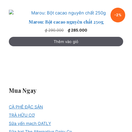
₫ 168.000.
-2%
Marou: Bột cacao nguyên chất 250g
Giá
Giá
₫
290.000
₫
285.000
gốc
hiện
là:
tại
Thêm vào giỏ
₫ 290.000.
là:
₫ 285.000.
Mua Ngay
CÀ PHÊ ĐẶC SẢN
TRÀ HỮU CƠ
Sữa yến mạch OATLY
Sữa hạt The Alternative Dairy Co