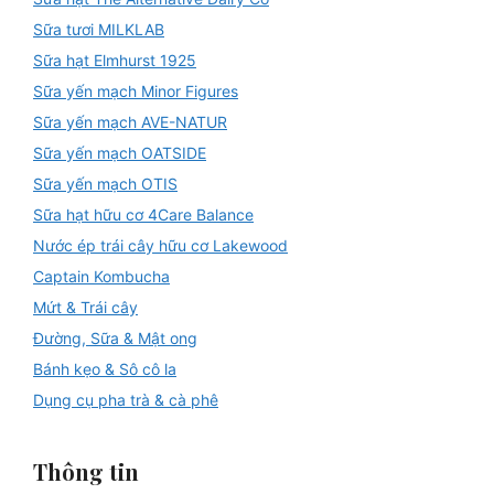
Sữa tươi MILKLAB
Sữa hạt Elmhurst 1925
Sữa yến mạch Minor Figures
Sữa yến mạch AVE-NATUR
Sữa yến mạch OATSIDE
Sữa yến mạch OTIS
Sữa hạt hữu cơ 4Care Balance
Nước ép trái cây hữu cơ Lakewood
Captain Kombucha
Mứt & Trái cây
Đường, Sữa & Mật ong
Bánh kẹo & Sô cô la
Dụng cụ pha trà & cà phê
Thông tin