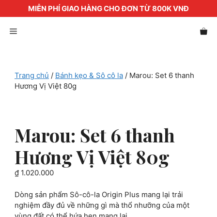
MIỄN PHÍ GIAO HÀNG CHO ĐƠN TỪ 800K VNĐ
Chuyển
Menu
đến
nội
dung
Trang chủ
/
Bánh kẹo & Sô cô la
/ Marou: Set 6 thanh
Hương Vị Việt 80g
Marou: Set 6 thanh
Hương Vị Việt 80g
₫
1.020.000
Dòng sản phẩm Sô-cô-la Origin Plus mang lại trải
nghiệm đầy đủ về những gì mà thổ nhưỡng của một
vùng đất có thể hứa hẹn mang lại.