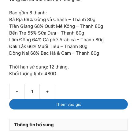
Bao gồm 6 thanh:
Bà Rịa 69% Gừng và Chanh​ – Thanh 80g
Tiền Giang 68% Quất Mê Kông​ – Thanh 80g
Bến Tre 55% Sữa Dừa​ – Thanh 80g
Lâm Đồng 64% Cà phê Arabica​ – Thanh 80g
Đắk Lắk 66% Muối Tiêu​ – Thanh 80g
Đồng Nai 68% Bạc Hà & Cam – Thanh 80g
Thời hạn sử dụng: 12 tháng.
Khối lượng tịnh: 480G.
Marou:
Set
Thêm vào giỏ
6
thanh
Hương
Thông tin bổ sung
Vị
Việt