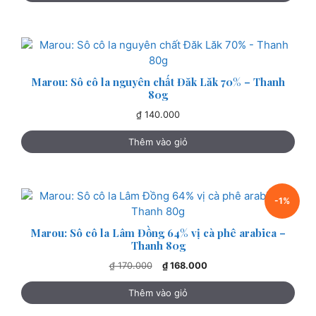
₫ 170.000.
là:
₫ 168.000.
Marou: Sô cô la nguyên chất Đăk Lăk 70% – Thanh
80g
₫
140.000
Thêm vào giỏ
-1%
Marou: Sô cô la Lâm Đồng 64% vị cà phê arabica –
Thanh 80g
Giá
Giá
₫
170.000
₫
168.000
gốc
hiện
là:
tại
Thêm vào giỏ
₫ 170.000.
là: