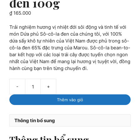
đen 100g
₫
165.000
Trải nghiệm hương vị nhiệt đới sôi động và tinh tế với
món Dứa phủ Sô-cô-la đen của chúng tôi, với 100%
dứa sấy khô tự nhiên của Việt Nam được phủ trong sô-
cô-la đen 65% đặc trưng của Marou. Sô-cô-la bean-to-
bar kết hợp với các loại trái cây được tuyển chọn ngon
nhất của Việt Nam để mang lại hương vị tuyệt vời, đồng
hành cùng bạn trên từng chuyến đi.
-
+
Marou:
Dứa
Thêm vào giỏ
(thơm)
sấy
dẻo
Thông tin bổ sung
phủ
socola
Thông tin bổ sung
đen