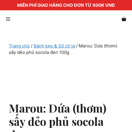
MIỄN PHÍ GIAO HÀNG CHO ĐƠN TỪ 800K VNĐ
Chuyển
Menu
đến
nội
dung
Trang chủ
/
Bánh kẹo & Sô cô la
/ Marou: Dứa (thơm)
sấy dẻo phủ socola đen 100g
Marou: Dứa (thơm)
sấy dẻo phủ socola