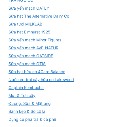
TRÀ HỮU CƠ
Sữa yến mạch OATLY
Sữa hạt The Alternative Dairy Co
Sữa tươi MILKLAB
Sữa hạt Elmhurst 1925
Sữa yến mạch Minor Figures
Sữa yến mạch AVE-NATUR
Sữa yến mạch OATSIDE
Sữa yến mạch OTIS
Sữa hạt hữu cơ 4Care Balance
Nước ép trái cây hữu cơ Lakewood
Captain Kombucha
Mứt & Trái cây
Đường, Sữa & Mật ong
Bánh kẹo & Sô cô la
Dụng cụ pha trà & cà phê