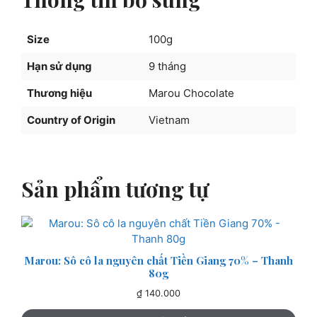
100g
số
Size
100g
lượng
Hạn sử dụng
9 tháng
Thương hiệu
Marou Chocolate
Country of Origin
Vietnam
Sản phẩm tương tự
Marou: Sô cô la nguyên chất Tiền Giang 70% – Thanh
80g
₫
140.000