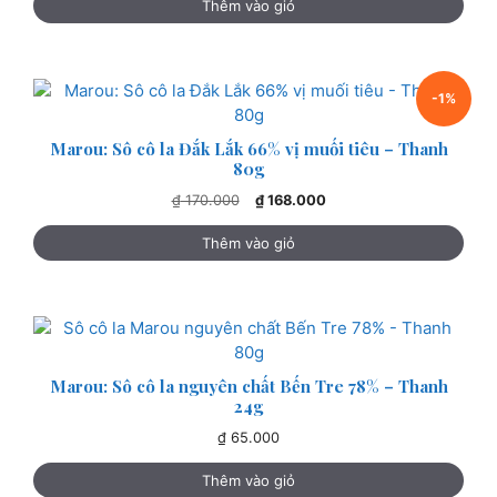
Thêm vào giỏ
-1%
Marou: Sô cô la Đắk Lắk 66% vị muối tiêu – Thanh
80g
Giá
Giá
₫
170.000
₫
168.000
gốc
hiện
là:
tại
Thêm vào giỏ
₫ 170.000.
là:
₫ 168.000.
Marou: Sô cô la nguyên chất Bến Tre 78% – Thanh
24g
₫
65.000
Thêm vào giỏ